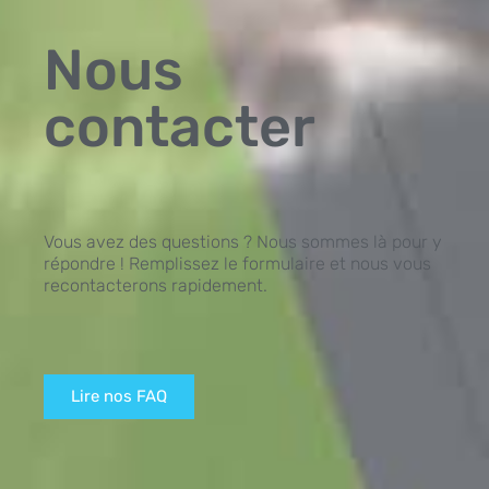
Nous
contacter
Vous avez des questions ? Nous sommes là pour y
répondre ! Remplissez le formulaire et nous vous
recontacterons rapidement.
Lire nos FAQ