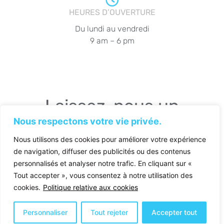
HEURES D’OUVERTURE
Du lundi au vendredi
9 am – 6 pm
Laissez-nous un
message.
Nous respectons votre vie privée.
Nous utilisons des cookies pour améliorer votre expérience
de navigation, diffuser des publicités ou des contenus
personnalisés et analyser notre trafic. En cliquant sur «
Tout accepter », vous consentez à notre utilisation des
PRÉNOM
*
cookies.
Politique relative aux cookies
Personnaliser
Tout rejeter
Accepter tout
NOM
*