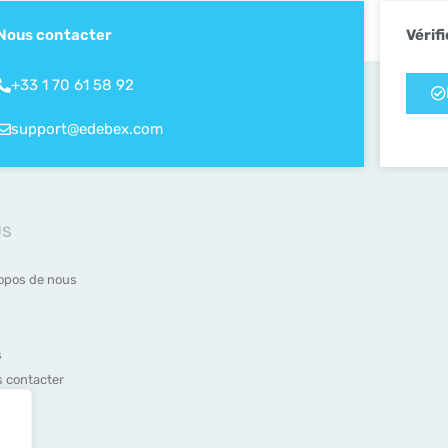
Nous contacter
Vérifi
+33 1 70 61 58 92
support@edebex.com
US
opos de nous
s
 contacter