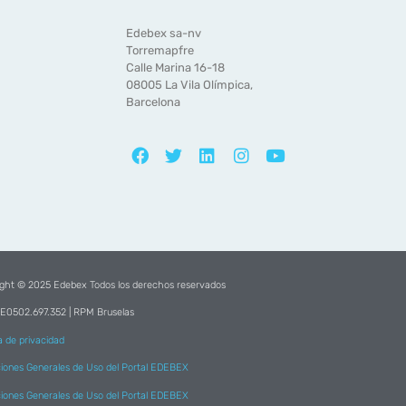
Edebex sa-nv
Torremapfre
Calle Marina 16-18
08005 La Vila Olímpica,
Barcelona
ight © 2025 Edebex Todos los derechos reservados
BE0502.697.352 | RPM Bruselas
ca de privacidad
iones Generales de Uso del Portal EDEBEX
iones Generales de Uso del Portal EDEBEX