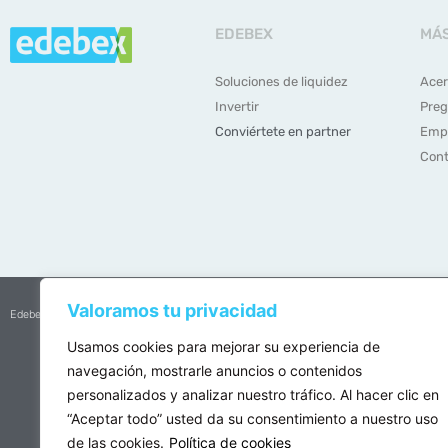
EDEBEX
MÁ
Soluciones de liquidez
Acer
Invertir
Preg
Conviértete en partner
Emp
Cont
Valoramos tu privacidad
Edebex es una entidad constituida bajo la legislación belga.
Usamos cookies para mejorar su experiencia de
navegación, mostrarle anuncios o contenidos
personalizados y analizar nuestro tráfico. Al hacer clic en
“Aceptar todo” usted da su consentimiento a nuestro uso
de las cookies.
Política de cookies