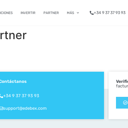
+34 9 37 37 93 93
UCIONES
INVERTIR
PARTNER
MÁS
rtner
Contáctanos
Verif
factu
+34 9 37 37 93 93
support@edebex.com