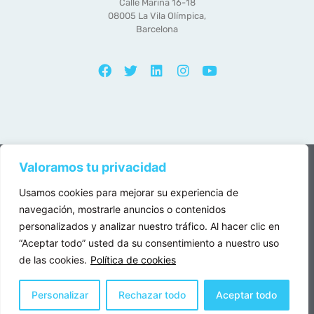
Calle Marina 16-18
08005 La Vila Olímpica,
Barcelona
Valoramos tu privacidad
Edebex es una entidad constituida bajo la legislación belga.
Usamos cookies para mejorar su experiencia de
Copyright © 2025 Edebex Todos los derechos reservados
navegación, mostrarle anuncios o contenidos
personalizados y analizar nuestro tráfico. Al hacer clic en
IVA : BE0502.697.352 | RPM Bruselas
“Aceptar todo” usted da su consentimiento a nuestro uso
Política de privacidad
de las cookies.
Política de cookies
Condiciones Generales de Uso del Portal EDEBEX
Condiciones Generales de Uso del Portal EDEBEX
Personalizar
Rechazar todo
Aceptar todo