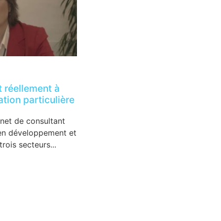
t réellement à
ation particulière
inet de consultant
 en développement et
rois secteurs...