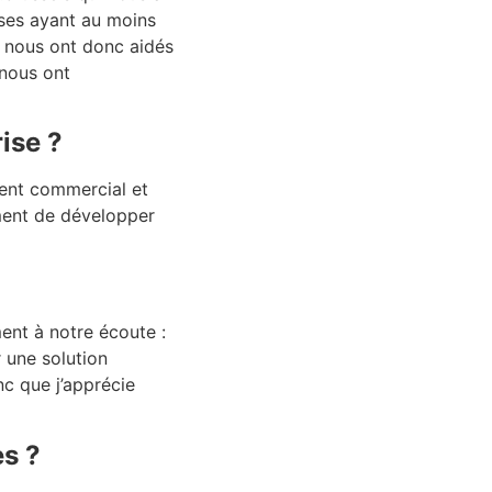
ises ayant au moins
ls nous ont donc aidés
 nous ont
ise ?
ment commercial et
ment de développer
ment à notre écoute :
r une solution
nc que j’apprécie
s ?