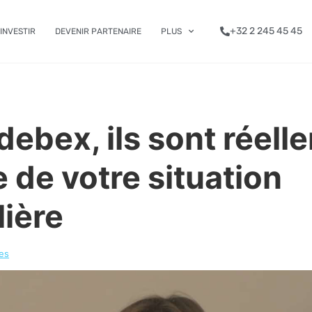
+32 2 245 45 45
INVESTIR
DEVENIR PARTENAIRE
PLUS
ebex, ils sont réell
e de votre situation
lière
es