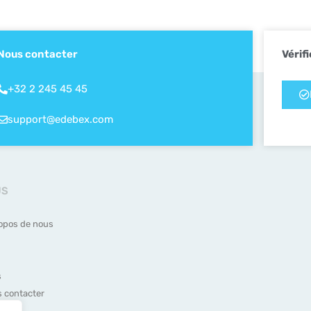
Nous contacter
Vérifi
+32 2 245 45 45
support@edebex.com
US
opos de nous
s
 contacter