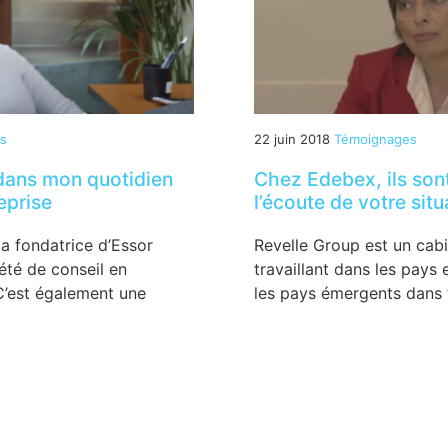
s
22 juin 2018
Témoignages
 dans mon quotidien
Chez Edebex, ils son
eprise
l’écoute de votre situ
la fondatrice d’Essor
Revelle Group est un cab
été de conseil en
travaillant dans les pays
C’est également une
les pays émergents dans t