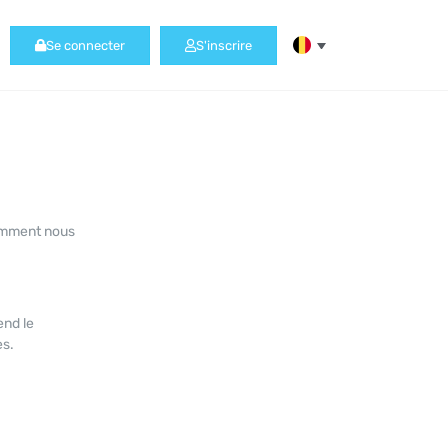
Se connecter
S'inscrire
comment nous
end le
es.