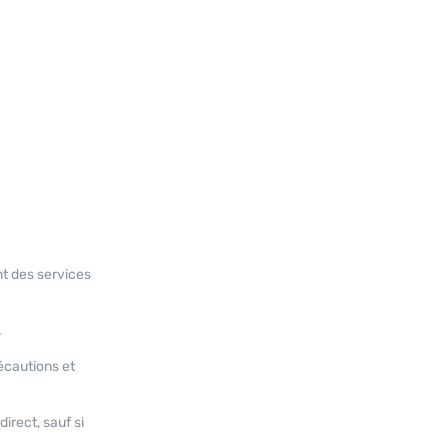
nt des services
.
écautions et
rect, sauf si