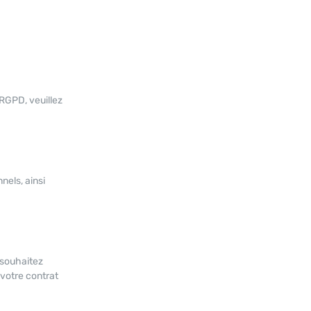
 RGPD, veuillez
nels, ainsi
 souhaitez
votre contrat