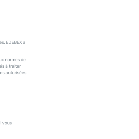
sés, EDEBEX a
aux normes de
s à traiter
es autorisées
l vous