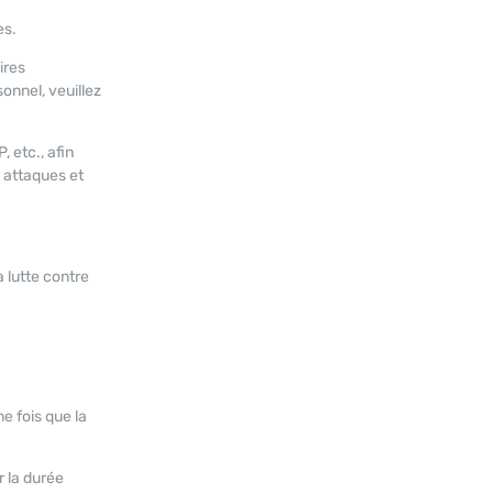
es.
ires
onnel, veuillez
, etc., afin
s attaques et
 lutte contre
e fois que la
r la durée