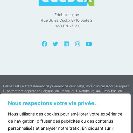
Edebex sa-nv
Rue Jules Cockx 8-10 boîte 2
1160 Bruxelles
Edebex est un établissement de paiement de droit belge, doté d’un passeport européen
lui permettant d’opérer en Belgique, en France, au Luxembourg, aux Pays-Bas, en
Espagne et au Portugal.
Nous respectons votre vie privée.
Edebex est agréée par la
Banque Nationale de Belgique
Nous utilisons des cookies pour améliorer votre expérience
Copyright © 2025 Edebex All Rights Reserved
de navigation, diffuser des publicités ou des contenus
personnalisés et analyser notre trafic. En cliquant sur «
VAT : BE0502.697.352 | RPM Brussels