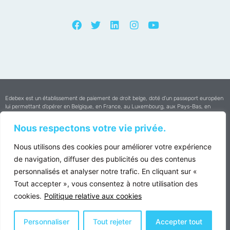
Edebex est un établissement de paiement de droit belge, doté d’un passeport européen
lui permettant d’opérer en Belgique, en France, au Luxembourg, aux Pays-Bas, en
Espagne et au Portugal.
Nous respectons votre vie privée.
Edebex est agréée par la
Banque Nationale de Belgique
Nous utilisons des cookies pour améliorer votre expérience
Copyright © 2025 Edebex All Rights Reserved
de navigation, diffuser des publicités ou des contenus
personnalisés et analyser notre trafic. En cliquant sur «
VAT : BE0502.697.352 | RPM Brussels
Tout accepter », vous consentez à notre utilisation des
Privacy Policy
cookies.
Politique relative aux cookies
Conditions Générales d’utilisation du Portail EDEBEX
Règles relatives au paiement par carte de crédit sur la plateforme Edebex
Personnaliser
Tout rejeter
Accepter tout