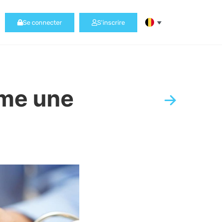
Se connecter
S'inscrire
mme une