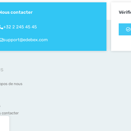
Nous contacter
Vérifi
+32 2 245 45 45
support@edebex.com
US
opos de nous
s
 contacter