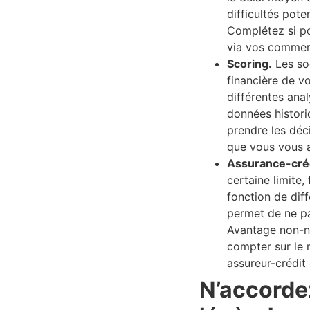
difficultés pote
Complétez si pos
via vos commerc
Scoring.
Les soc
financière de v
différentes anal
données histori
prendre les déc
que vous vous a
Assurance-créd
certaine limite,
fonction de dif
permet de ne pa
Avantage non-né
compter sur le 
assureur-crédit
N’accorde