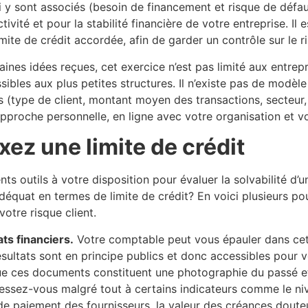
ui y sont associés (besoin de financement et risque de défa
tivité et pour la stabilité financière de votre entreprise. Il
imite de crédit accordée, afin de garder un contrôle sur le ri
ines idées reçues, cet exercice n’est pas limité aux entrepr
sibles aux plus petites structures. Il n’existe pas de modèle
es (type de client, montant moyen des transactions, secteur
approche personnelle, en ligne avec votre organisation et vo
ixez une limite de crédit
nts outils à votre disposition pour évaluer la solvabilité d’un
adéquat en termes de limite de crédit? En voici plusieurs p
otre risque client.
ts financiers.
Votre comptable peut vous épauler dans cet
sultats sont en principe publics et donc accessibles pour v
ue ces documents constituent une photographie du passé e
téressez-vous malgré tout à certains indicateurs comme le n
de paiement des fournisseurs, la valeur des créances douteu