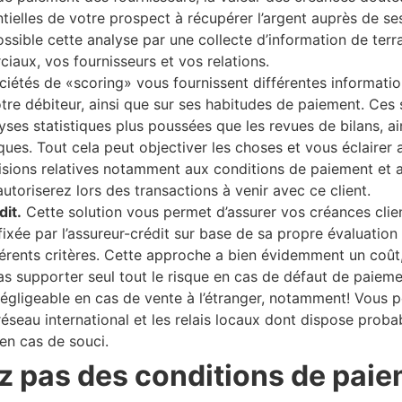
ntielles de votre prospect à récupérer l’argent auprès de ses
sible cette analyse par une collecte d’information de terrai
iaux, vos fournisseurs et vos relations.
iétés de «scoring» vous fournissent différentes informatio
otre débiteur, ainsi que sur ses habitudes de paiement. Ces
yses statistiques plus poussées que les revues de bilans, ai
ques. Tout cela peut objectiver les choses et vous éclaire
isions relatives notamment aux conditions de paiement et a
utoriserez lors des transactions à venir avec ce client.
it.
Cette solution vous permet d’assurer vos créances clien
 fixée par l’assureur-crédit sur base de sa propre évaluation
férents critères. Cette approche a bien évidemment un coût,
s supporter seul tout le risque en cas de défaut de paiemen
gligeable en cas de vente à l’étranger, notamment! Vous po
réseau international et les relais locaux dont dispose prob
 en cas de souci.
z pas des conditions de paie