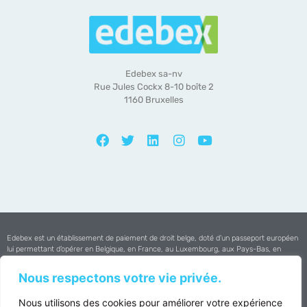
Edebex sa-nv
Rue Jules Cockx 8-10 boîte 2
1160 Bruxelles
Edebex est un établissement de paiement de droit belge, doté d’un passeport européen
lui permettant d’opérer en Belgique, en France, au Luxembourg, aux Pays-Bas, en
Espagne et au Portugal.
Nous respectons votre vie privée.
Edebex est agréée par la
Banque Nationale de Belgique
Nous utilisons des cookies pour améliorer votre expérience