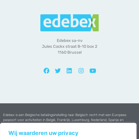
Edebex sa-nv
Jules Cockx straat 8-10 box 2
1160 Brussel
Edebex is een Belgische betalingsinstelling naar Belgisch recht met een Europees
paspoort voor activiteiten in België, Frankrijk, Luxemburg, Nederland, Spanje en
Portugal.
Wij waarderen uw privacy
Edebex heeft een vergunning van de
Nationale Bank van België