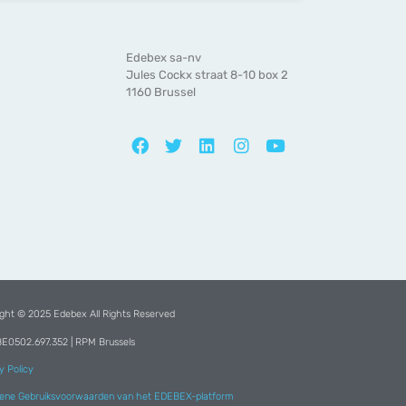
Edebex sa-nv
Jules Cockx straat 8-10 box 2
1160 Brussel
ght © 2025 Edebex All Rights Reserved
BE0502.697.352 | RPM Brussels
y Policy
ene Gebruiksvoorwaarden van het EDEBEX-platform