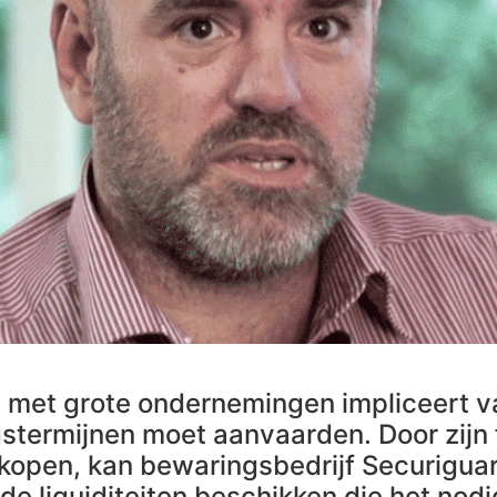
et grote ondernemingen impliceert va
gstermijnen moet aanvaarden. Door zijn
kopen, kan bewaringsbedrijf Securiguar
de liquiditeiten beschikken die het nodi