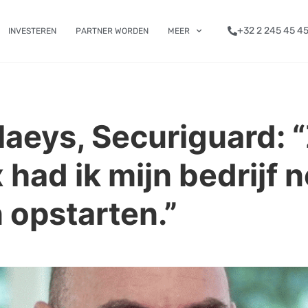
+32 2 245 45 4
INVESTEREN
PARTNER WORDEN
MEER
laeys, Securiguard: 
had ik mijn bedrijf n
 opstarten.”