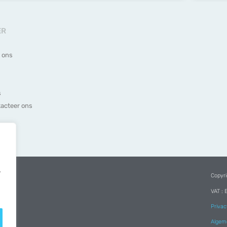
ER
 ons
s
acteer ons
.
Copyri
VAT : 
Privac
Algem