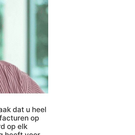
ak dat u heel
 facturen op
d op elk
g heeft voor