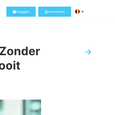
5
Inloggen
Inschrijven
“Zonder
ooit