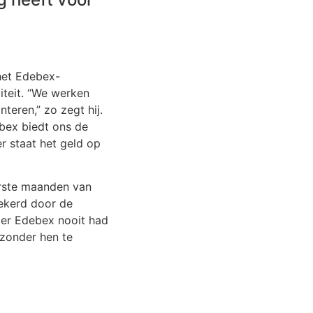
het Edebex-
iteit. “We werken
teren,” zo zegt hij.
ebex biedt ons de
r staat het geld op
eerste maanden van
zekerd door de
nder Edebex nooit had
 zonder hen te