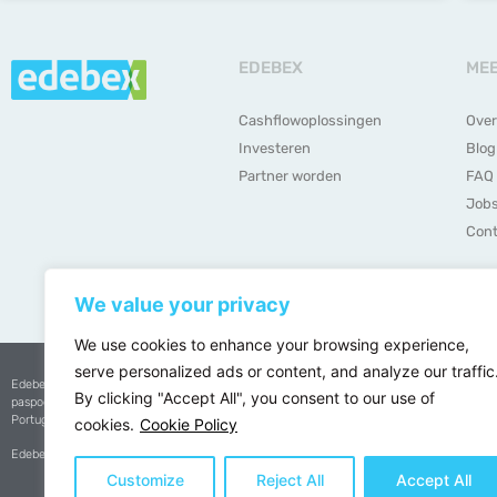
EDEBEX
ME
Cashflowoplossingen
Over
Investeren
Blog
Partner worden
FAQ
Job
Cont
We value your privacy
We use cookies to enhance your browsing experience,
serve personalized ads or content, and analyze our traffic
Edebex is een Belgische betalingsinstelling naar Belgisch recht met een Europees
By clicking "Accept All", you consent to our use of
paspoort voor activiteiten in België, Frankrijk, Luxemburg, Nederland, Spanje en
Portugal.
cookies.
Cookie Policy
Edebex heeft een vergunning van de
Nationale Bank van België
Customize
Reject All
Accept All