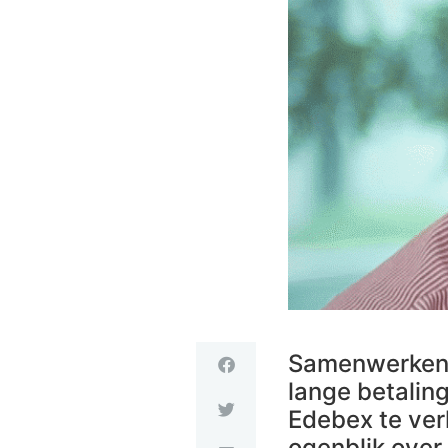
Samenwerken m
lange betalin
Edebex te ver
ogenblik over 