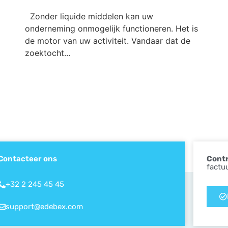
Zonder liquide middelen kan uw
onderneming onmogelijk functioneren. Het is
de motor van uw activiteit. Vandaar dat de
zoektocht...
Contacteer ons
Contr
factu
+32 2 245 45 45
support@edebex.com