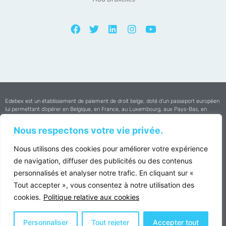
Edebex est un établissement de paiement de droit belge, doté d’un passeport européen
lui permettant d’opérer en Belgique, en France, au Luxembourg, aux Pays-Bas, en
Espagne et au Portugal.
Nous respectons votre vie privée.
Edebex est agréée par la
Banque Nationale de Belgique
Nous utilisons des cookies pour améliorer votre expérience
Copyright © 2025 Edebex All Rights Reserved
de navigation, diffuser des publicités ou des contenus
personnalisés et analyser notre trafic. En cliquant sur «
VAT : BE0502.697.352 | RPM Brussels
Tout accepter », vous consentez à notre utilisation des
Privacy Policy
cookies.
Politique relative aux cookies
Conditions Générales d’utilisation du Portail EDEBEX
Règles relatives au paiement par carte de crédit sur la plateforme Edebex
Personnaliser
Tout rejeter
Accepter tout