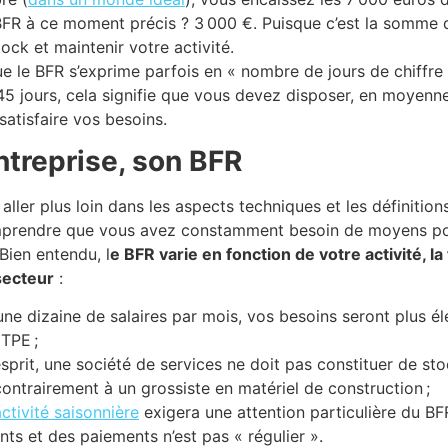
BFR à ce moment précis ? 3 000 €. Puisque c’est la somme
ock et maintenir votre activité.
 le BFR s’exprime parfois en « nombre de jours de chiffre d
 45 jours, cela signifie que vous devez disposer, en moyenne
atisfaire vos besoins.
treprise, son BFR
ler plus loin dans les aspects techniques et les définition
comprendre que vous avez constamment besoin de moyens po
 Bien entendu, l
e BFR varie en fonction de votre activité, la 
secteur
:
une dizaine de salaires par mois, vos besoins seront plus él
 TPE ;
prit, une société de services ne doit pas constituer de st
ontrairement à un grossiste en matériel de construction ;
ctivité saisonnière
exigera une attention particulière du BF
ts et des paiements n’est pas « régulier ».