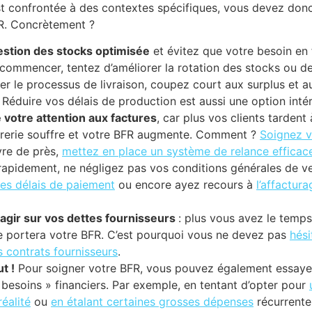
t confrontée à des contextes spécifiques, vous devez donc 
R. Concrètement ?
stion des stocks optimisée
et évitez que votre besoin en
commencer, tentez d’améliorer la rotation des stocks ou de 
rer le processus de livraison, coupez court aux surplus et 
 Réduire vos délais de production est aussi une option int
 votre attention aux factures
, car plus vos clients tardent
orerie souffre et votre BFR augmente. Comment ?
Soignez v
ivre de près,
mettez en place un système de relance efficac
rapidement, ne négligez pas vos conditions générales de v
les délais de paiement
ou encore ayez recours à
l’affactur
agir sur vos dettes fournisseurs
: plus vous avez le temps
e portera votre BFR. C’est pourquoi vous ne devez pas
hési
 contrats fournisseurs
.
t !
Pour soigner votre BFR, vous pouvez également essayer
 besoins » financiers. Par exemple, en tentant d’opter pour
éalité
ou
en étalant certaines grosses dépenses
récurrentes