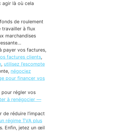
agir là où cela
 fonds de roulement
travailler à flux
aux marchandises
éressante…
 à payer vos factures,
os factures clients
,
e
,
utilisez l’escompte
ente,
négociez
age pour financer vos
 pour régler vos
ter à renégocier —
 de réduire l’impact
un régime TVA plus
. Enfin, jetez un œil