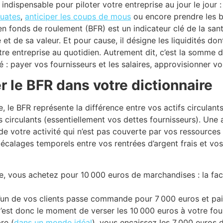
 indispensable pour piloter votre entreprise au jour le jour 
uates
,
anticiper les coups de mous
ou encore prendre les b
en fonds de roulement (BFR) est un indicateur clé de la san
 et de sa valeur. Et pour cause, il désigne les liquidités d
tre entreprise au quotidien. Autrement dit, c’est la somme d
té : payer vos fournisseurs et les salaires, approvisionner vo
er le BFR dans votre dictionnaire
, le BFR représente la différence entre vos actifs circulant
fs circulants (essentiellement vos dettes fournisseurs). Une 
e de votre activité qui n’est pas couverte par vos ressources 
décalages temporels entre vos rentrées d’argent frais et v
 vous achetez pour 10 000 euros de marchandises : la fact
l’un de vos clients passe commande pour 7 000 euros et paie
’est donc le moment de verser les 10 000 euros à votre four
re (
dans un monde idéal
), vous encaissez les 7 000 euros de