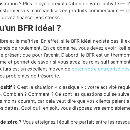
ustration ? Plus le cycle d’exploitation de votre activité — c
ansformer vos marchandises en produits commerciaux — est
 devez financer vos stocks.
u’un BFR idéal ?
ibre et la maîtrise. En effet, si le BFR idéal n’existe pas, il 
onds de roulement. En ce domaine, vous devez avoir l’œil e
 le présent que pour l’avenir. D’abord, le BFR est un thermo
rme et permet de savoir si vous avez les reins suffisamment
futurs est un excellent moyen de
doter votre entreprise des
les problèmes de trésorerie.
ositif ?
C’est la situation « classique » : votre activité req
. Combien ? Comment ? Ce sont les questions qui se suiv
 moins courant, car cela veut dire que vos clients paient 
os dettes. Quoi qu’il en soit, vous disposez vraisemblablem
de zéro ?
Vous atteignez l’équilibre parfait entre les resso