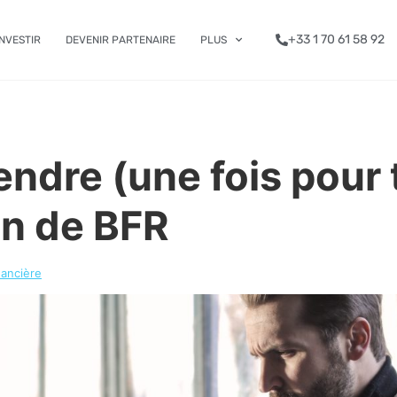
+33 1 70 61 58 92
INVESTIR
DEVENIR PARTENAIRE
PLUS
ndre (une fois pour 
on de BFR
nancière