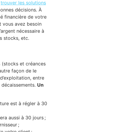
:
trouver les solutions
onnes décisions. À
té financière de votre
ont vous avez besoin
’argent nécessaire à
s stocks, etc.
s (stocks et créances
autre façon de le
d’exploitation, entre
os décaissements.
Un
ure est à régler à 30
ra aussi à 30 jours ;
nisseur ;
 votre client ;