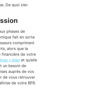
rse. De quoi s’en
ession
n aux phases de
omique fait en sorte
nisseurs compriment
ts, alors que la
 financière de votre
 trop » bien
et qu’elle
t un besoin de
ises auprès de vos
ter de vous retrouver
aîtrise de votre BFR.