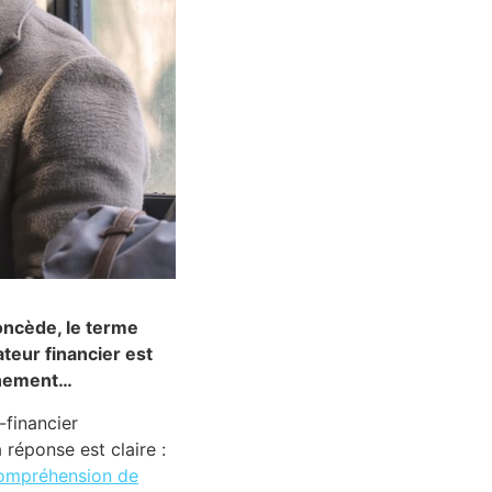
oncède, le terme
ateur financier est
ennement…
financier
 réponse est claire :
ompréhension de