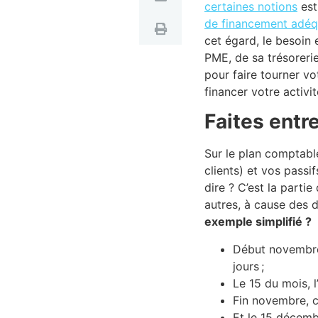
certaines notions
est
de financement adéq
cet égard, le besoin 
PME, de sa trésorerie
pour faire tourner vo
financer votre activi
Faites entr
Sur le plan comptable
clients) et vos passi
dire ? C’est la parti
autres, à cause des 
exemple simplifié ?
Début novembre,
jours ;
Le 15 du mois, 
Fin novembre, c
Et le 15 décemb