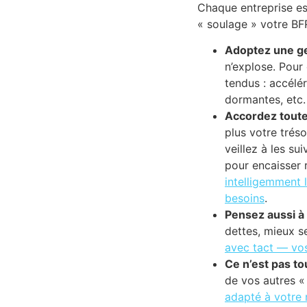
Chaque entreprise es
« soulage » votre BF
Adoptez une ge
n’explose. Pour 
tendus : accélé
dormantes, etc.
Accordez toute
plus votre trés
veillez à les su
pour encaisser 
intelligemment 
besoins
.
Pensez aussi à 
dettes, mieux s
avec tact — vos
Ce n’est pas tou
de vos autres «
adapté à votre r