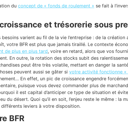
tation du
concept de « fonds de roulement »
se fait à l’inve
croissance et trésorerie sous pr
 besoins varient au fil de la vie l’entreprise : de la créatio
ît, votre BFR est plus que jamais tiraillé. Le contexte écon
nt de plus en plus tard
, voire en retard, alors que vos four
ent. En outre, la rotation des stocks subit des ralentissemen
handises peut être très volatile, mettant en danger la santé
choses peuvent aussi se gâter si
votre activité fonctionne «
nement… En effet, un pic de croissance engendre forcémen
entaire, puisque vous devez commander plus de marchand
urquoi il est capital d’anticiper ce type de situation et évi
eu du désert. Quoi qu’il en soit, l’enjeu reste le même : la m
s différents leviers à votre disposition.
tre BFR